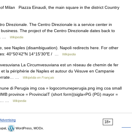
 Milan Piazza Einaudi, the main square in the district Country
ro Direzionale. The Centro Direzionale is a service center in
to business. The project of the Centro Direzionale dates back to
se… …
Wikipedia
 see Naples (disambiguation). Napoli redirects here. For other
ates: 40°50′42″N 14°15′30″E / …
Wikipedia
esuviana La Circumvesuviana est un réseau de chemin de fer
ion et la périphérie de Naples et autour du Vésuve en Campanie
de Ferrate… …
Wikipédia en Français
omune di Perugia img coa = logocomuneperugia.png img coa small
UMB province = ProvinciaIT (short form)|sigla=PG (PG) mayor =
tion… …
Wikipedia
Advertising
18+
upal,
WordPress, MODx.