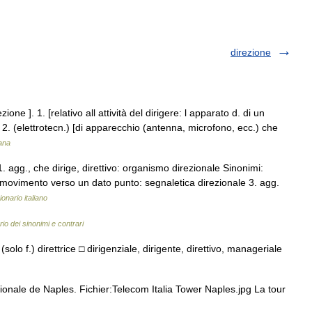
direzione
ione ]. 1. [relativo all attività del dirigere: l apparato d. di un
. 2. (elettrotecn.) [di apparecchio (antenna, microfono, ecc.) che
iana
 agg., che dirige, direttivo: organismo direzionale Sinonimi:
 il movimento verso un dato punto: segnaletica direzionale 3. agg.
ionario italiano
rio dei sinonimi e contrari
solo f.) direttrice □ dirigenziale, dirigente, direttivo, manageriale
onale de Naples. Fichier:Telecom Italia Tower Naples.jpg La tour