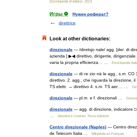
Enciclopedia
di
italiano
.
2013
.
Игры ⚽
Нужен реферат?
direttrice
Look at other dictionaries:
direzionale
— /diretsjo nale/ agg. [der. di direz
azienda ] ▶◀ direttivo, dirigente, dirigenziale
varia la propria efficienza… …
Enciclopedia Ital
direzionale
— di·re·zio·nà·le agg., s.m. CO 1.
direttivo. 2. agg., che riguarda la direzione,
TS elettr. → direttivo 4. s.m. TS aer.… …
Diz
direzionale
— pl.m. e f. direzionali …
Diziona
direzionale
— agg. di direzione, indicatore □ (
…
Sinonimi e Contrari. Terza edizione
Centro direzionale (Naples)
— Centro direzi
de Telecom Italia …
Wikipédia en Français