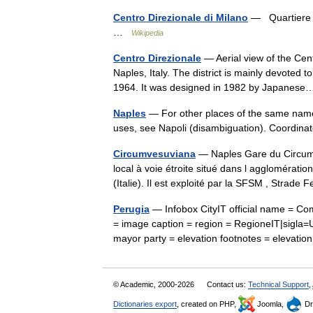
Centro Direzionale di Milano
— Quartiere of
…
Wikipedia
Centro Direzionale
— Aerial view of the Cent
Naples, Italy. The district is mainly devoted 
1964. It was designed in 1982 by Japane
Naples
— For other places of the same name,
uses, see Napoli (disambiguation). Coordin
Circumvesuviana
— Naples Gare du Circumv
local à voie étroite situé dans l agglomérat
(Italie). Il est exploité par la SFSM , Stra
Perugia
— Infobox CityIT official name = C
= image caption = region = RegioneIT|sigla=
mayor party = elevation footnotes = eleva
© Academic, 2000-2026
Contact us:
Technical Support
,
Dictionaries export
, created on PHP,
Joomla,
Dr