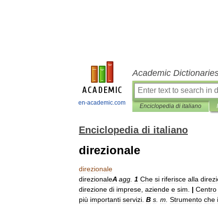
Academic Dictionarie
en-academic.com
Enciclopedia di italiano
Enciclopedia di italiano
direzionale
direzionale
direzionale
A
agg
.
1
Che
si
riferisce
alla
direz
direzione
di
imprese
,
aziende
e
sim
.
|
Centro
più
importanti
servizi
.
B
s
.
m
.
Strumento
che